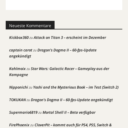
Neueste Kommentare
Kickbox360
Attack on Titan 3 – erscheint im Dezember
zu
captain carot
Dragon’s Dogma II – 60-fps-Update
zu
angekündigt
Kahlmoix
Star Wars: Galactic Racer – Gameplay aus der
zu
Kampagne
Nipponichi
Yoshi and the Mysterious Book – im Test (Switch 2)
zu
TOKUKAN
Dragon’s Dogma II – 60-fps-Update angekündigt
zu
Supermario6819
Mortal Shell II – Beta verfügbar
zu
FirePhoenix
CloverPit – kommt auch für PS4, PS5, Switch &
zu