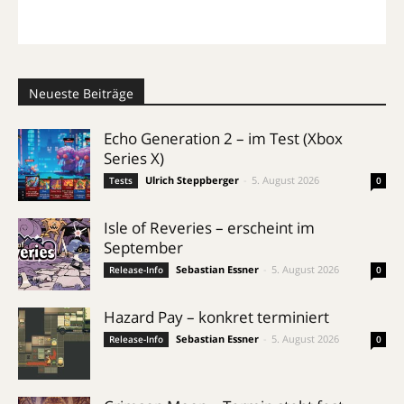
Neueste Beiträge
Echo Generation 2 – im Test (Xbox
Series X)
Ulrich Steppberger
-
5. August 2026
Tests
0
Isle of Reveries – erscheint im
September
Sebastian Essner
-
5. August 2026
Release-Info
0
Hazard Pay – konkret terminiert
Sebastian Essner
-
5. August 2026
Release-Info
0