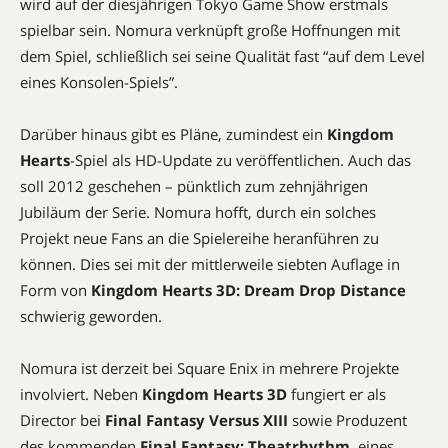
wird auf der diesjährigen Tokyo Game Show erstmals
spielbar sein. Nomura verknüpft große Hoffnungen mit
dem Spiel, schließlich sei seine Qualität fast “auf dem Level
eines Konsolen-Spiels”.
Darüber hinaus gibt es Pläne, zumindest ein
Kingdom
Hearts
-Spiel als HD-Update zu veröffentlichen. Auch das
soll 2012 geschehen – pünktlich zum zehnjährigen
Jubiläum der Serie. Nomura hofft, durch ein solches
Projekt neue Fans an die Spielereihe heranführen zu
können. Dies sei mit der mittlerweile siebten Auflage in
Form von
Kingdom Hearts 3D: Dream Drop Distance
schwierig geworden.
Nomura ist derzeit bei Square Enix in mehrere Projekte
involviert. Neben
Kingdom Hearts 3D
fungiert er als
Director bei
Final Fantasy Versus XIII
sowie Produzent
des kommenden
Final Fantasy: Theatrhythm
, eines