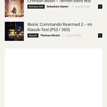
Crimson Moon – Termin steht fest
Sebastian Essner
-
5. August 2026
Release-Info
0
Bionic Commando Rearmed 2 – im
Klassik-Test (PS3 / 360)
Thomas Nickel
-
5. August 2026
Klassik
0