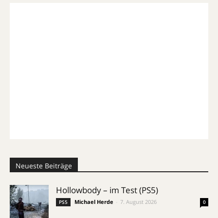
Neueste Beiträge
Hollowbody – im Test (PS5)
Michael Herde
-
7. August 2026
PS5
0