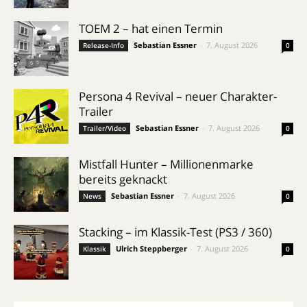
TOEM 2 – hat einen Termin
Sebastian Essner
-
7. August 2026
Release-Info
0
Persona 4 Revival – neuer Charakter-
Trailer
Sebastian Essner
-
7. August 2026
Trailer/Video
0
Mistfall Hunter – Millionenmarke
bereits geknackt
Sebastian Essner
-
7. August 2026
News
0
Stacking – im Klassik-Test (PS3 / 360)
Ulrich Steppberger
-
7. August 2026
Klassik
0