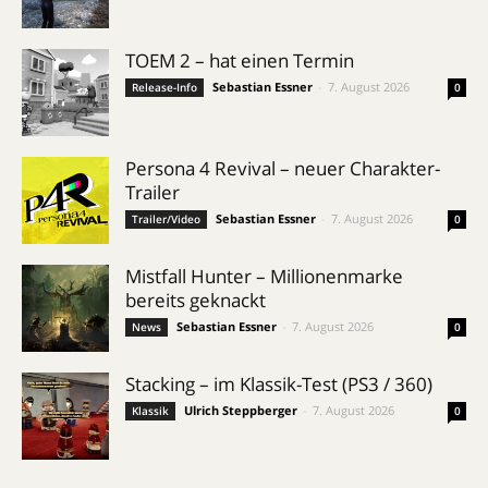
TOEM 2 – hat einen Termin
Sebastian Essner
-
7. August 2026
Release-Info
0
Persona 4 Revival – neuer Charakter-
Trailer
Sebastian Essner
-
7. August 2026
Trailer/Video
0
Mistfall Hunter – Millionenmarke
bereits geknackt
Sebastian Essner
-
7. August 2026
News
0
Stacking – im Klassik-Test (PS3 / 360)
Ulrich Steppberger
-
7. August 2026
Klassik
0