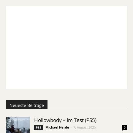
Neueste Beiträge
Hollowbody – im Test (PS5)
Michael Herde
-
7. August 2026
PS5
0