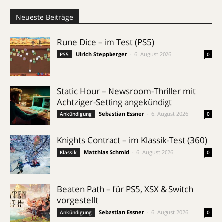
Neueste Beiträge
Rune Dice – im Test (PS5)
Ulrich Steppberger
-
6. August 2026
PS5
0
Static Hour – Newsroom-Thriller mit
Achtziger-Setting angekündigt
Sebastian Essner
-
6. August 2026
Ankündigung
0
Knights Contract – im Klassik-Test (360)
Matthias Schmid
-
6. August 2026
Klassik
0
Beaten Path – für PS5, XSX & Switch
vorgestellt
Sebastian Essner
-
6. August 2026
Ankündigung
0