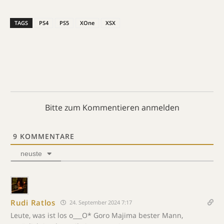
TAGS
PS4
PS5
XOne
XSX
Bitte zum Kommentieren anmelden
9
KOMMENTARE
neuste
Rudi Ratlos
24. September 2024 7:17
Leute, was ist los o___O* Goro Majima bester Mann,