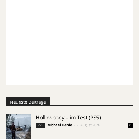
Neueste Beiträge
Hollowbody – im Test (PS5)
Michael Herde
-
7. August 2026
PS5
0