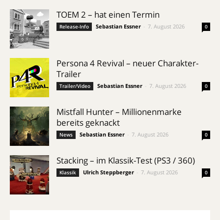
TOEM 2 – hat einen Termin
Sebastian Essner
-
7. August 2026
Release-Info
0
Persona 4 Revival – neuer Charakter-
Trailer
Sebastian Essner
-
7. August 2026
Trailer/Video
0
Mistfall Hunter – Millionenmarke
bereits geknackt
Sebastian Essner
-
7. August 2026
News
0
Stacking – im Klassik-Test (PS3 / 360)
Ulrich Steppberger
-
7. August 2026
Klassik
0