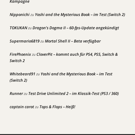
Kampagne
Nipponichi
Yoshi and the Mysterious Book – im Test (Switch 2)
zu
TOKUKAN
Dragon’s Dogma II – 60-fps-Update angekündigt
zu
Supermario6819
Mortal Shell II – Beta verfügbar
zu
FirePhoenix
CloverPit – kommt auch für PS4, PS5, Switch &
zu
Switch 2
Whitebeard91
Yoshi and the Mysterious Book – im Test
zu
(Switch 2)
Runner
Test Drive Unlimited 2 – im Klassik-Test (PS3 / 360)
zu
captain carot
Tops & Flops – Heiß!
zu