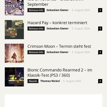
September
Sebastian Essner
-
5. August 2026
Release-Info
0
Hazard Pay – konkret terminiert
Sebastian Essner
-
5. August 2026
Release-Info
0
Crimson Moon – Termin steht fest
Sebastian Essner
-
5. August 2026
Release-Info
0
Bionic Commando Rearmed 2 – im
Klassik-Test (PS3 / 360)
Thomas Nickel
-
5. August 2026
Klassik
0