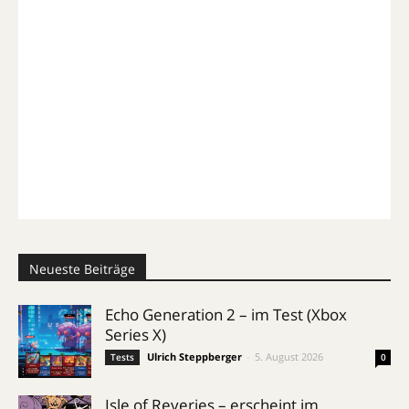
Neueste Beiträge
Echo Generation 2 – im Test (Xbox
Series X)
Ulrich Steppberger
-
5. August 2026
Tests
0
Isle of Reveries – erscheint im