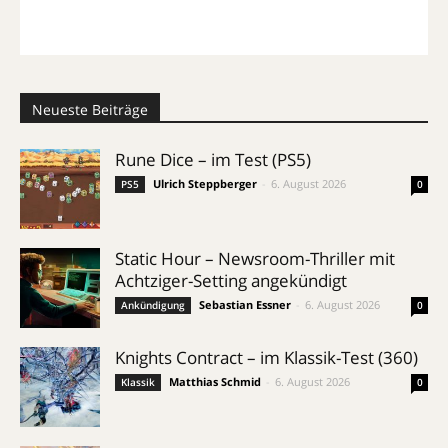
Neueste Beiträge
Rune Dice – im Test (PS5)
Ulrich Steppberger
-
6. August 2026
PS5
0
Static Hour – Newsroom-Thriller mit
Achtziger-Setting angekündigt
Sebastian Essner
-
6. August 2026
Ankündigung
0
Knights Contract – im Klassik-Test (360)
Matthias Schmid
-
6. August 2026
Klassik
0