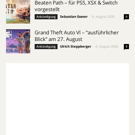
Beaten Path – für PS5, XSX & Switch
vorgestellt
Sebastian Essner
-
6. August 2026
Ankündigung
0
Grand Theft Auto VI – “ausführlicher
Blick” am 27. August
Ulrich Steppberger
-
6. August 2026
Ankündigung
9