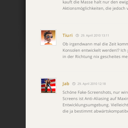
kauft die Masse halt nur den ewig
Aktionsmöglichkeiten, die jedoch 
Tiuri
29. April 2010 13:11
Ob irgendwann mal die Zeit komm
Konsolen entwickelt werden!? Ich 
in der Richtung nix gescheites me
Jab
29. April 2010 12:18
Schöne Fake-Screenshots, nur wird
Screens ist Anti-Aliasing auf Ma
Entwicklungsumgebung. Vielleicht
die ja bestimmt abwärtskompatibe