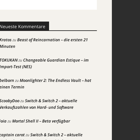
Neueste Kommentare
Kratos
Beast of Reincarnation – die ersten 21
zu
Minuten
TOKUKAN
Changeable Guardian Estique – im
zu
Import-Test (NES)
belborn
Moonlighter 2: The Endless Vault – hat
zu
einen Termin
ScoobyDoo
Switch & Switch 2 – aktuelle
zu
Verkaufszahlen von Hard- und Software
joia
Mortal Shell II – Beta verfügbar
zu
captain carot
Switch & Switch 2 – aktuelle
zu