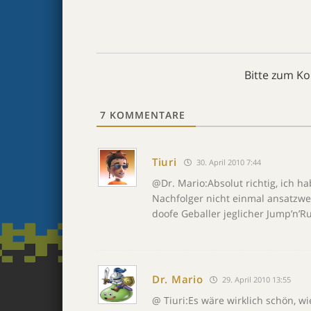
Bitte zum K
7
KOMMENTARE
Tiuri
30. April 2010 7:44
@Dr. Mario:Absolut richtig, ich h
Nachfolger nicht einmal ansatzwe
doofe Geballer jeglicher Jump’n’R
Dr. Mario
29. April 2010 13:55
@ Tiuri:Es wäre wirklich schön, w