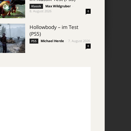
Max Wildgruber
-
Klassik
8. August 2026
0
Hollowbody – im Test
(PS5)
Michael Herde
-
7. August 2026
PS5
0