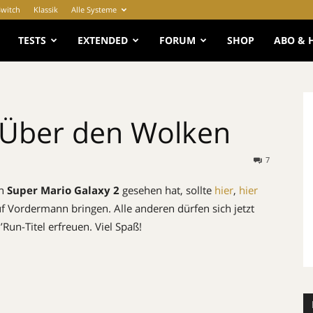
Switch
Klassik
Alle Systeme
e
TESTS
EXTENDED
FORUM
SHOP
ABO & 
 Über den Wolken
7
on
Super Mario Galaxy 2
gesehen hat, sollte
hier
,
hier
f Vordermann bringen. Alle anderen dürfen sich jetzt
un-Titel erfreuen. Viel Spaß!