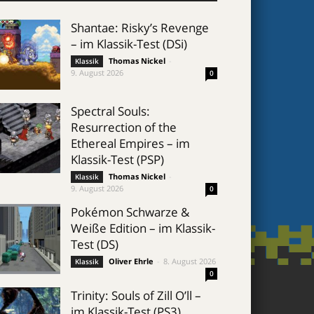
Shantae: Risky’s Revenge
– im Klassik-Test (DSi)
Thomas Nickel
-
Klassik
9. August 2026
0
Spectral Souls:
Resurrection of the
Ethereal Empires – im
Klassik-Test (PSP)
Thomas Nickel
-
Klassik
9. August 2026
0
Pokémon Schwarze &
Weiße Edition – im Klassik-
Test (DS)
Oliver Ehrle
-
8. August 2026
Klassik
0
Trinity: Souls of Zill O’ll –
im Klassik-Test (PS3)