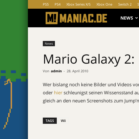
PS5
PS4
Xbox Series X/S
Xbox One
Switch 2
MANIAC.d
NEWS
News
Mario Galaxy 2:
Von
admin
-
28. April 2010
Wer bislang noch keine Bilder und Videos v
oder
hier
schleunigst seinen Wissensstand au
gleich an den neuen Screenshots zum Jump’n’R
TAGS
Wii