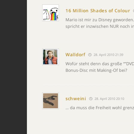
16 Million Shades of Colour
Mario ist mir zu Disney geworden. 
spricht er inzwischen NUR noch i
Walldorf
28. April 2010 21:39
Wofür steht denn das große “”DVD
Bonus-Disc mit Making-Of bei?
schweini
28. April 2010 20:10
… da muss die Freiheit wohl grenz