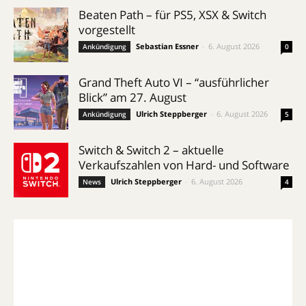
Beaten Path – für PS5, XSX & Switch
vorgestellt
Sebastian Essner
-
6. August 2026
Ankündigung
0
Grand Theft Auto VI – “ausführlicher
Blick” am 27. August
Ulrich Steppberger
-
6. August 2026
Ankündigung
5
Switch & Switch 2 – aktuelle
Verkaufszahlen von Hard- und Software
Ulrich Steppberger
-
6. August 2026
News
4