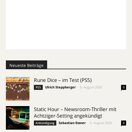
Neueste Beiträge
Rune Dice – im Test (PS5)
Ulrich Steppberger
-
6. August 2026
PS5
0
Static Hour – Newsroom-Thriller mit
Achtziger-Setting angekündigt
Sebastian Essner
-
6. August 2026
Ankündigung
0