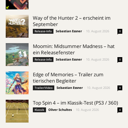
Way of the Hunter 2 – erscheint im
September
Sebastian Essner
-
10. August 2026
Release-Info
0
Moomin: Midsummer Madness – hat
ein Releasefenster
Sebastian Essner
-
10. August 2026
Release-Info
0
Edge of Memories – Trailer zum
tierischen Begleiter
Sebastian Essner
-
10. August 2026
Trailer/Video
0
Top Spin 4 – im Klassik-Test (PS3 / 360)
Oliver Schultes
-
10. August 2026
Klassik
0