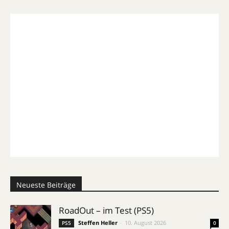
Neueste Beiträge
RoadOut – im Test (PS5)
Steffen Heller
-
10. August 2026
PS5
0