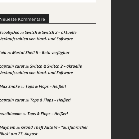
Neueste Kommentare
ScoobyDoo
Switch & Switch 2 – aktuelle
zu
Verkaufszahlen von Hard- und Software
joia
Mortal Shell II – Beta verfügbar
zu
captain carot
Switch & Switch 2 – aktuelle
zu
Verkaufszahlen von Hard- und Software
Max Snake
Tops & Flops – Heißer!
zu
captain carot
Tops & Flops – Heißer!
zu
zweiblooom
Tops & Flops – Heißer!
zu
Mayhem
Grand Theft Auto VI – “ausführlicher
zu
Blick” am 27. August