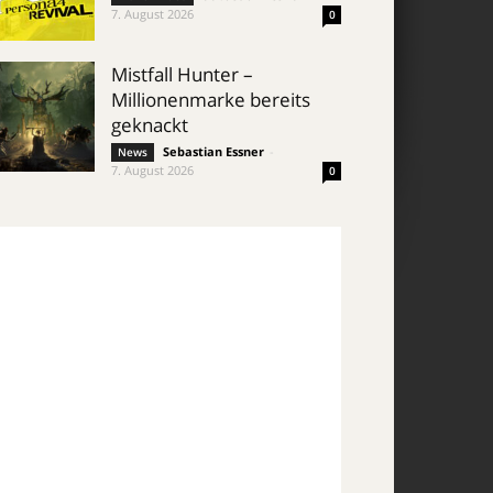
7. August 2026
0
Mistfall Hunter –
Millionenmarke bereits
geknackt
Sebastian Essner
-
News
7. August 2026
0