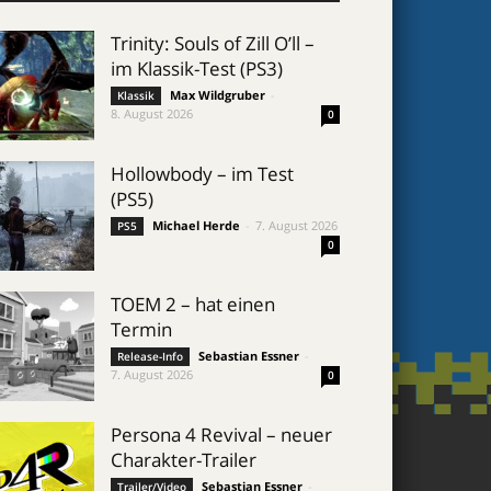
Trinity: Souls of Zill O’ll –
im Klassik-Test (PS3)
Max Wildgruber
-
Klassik
8. August 2026
0
Hollowbody – im Test
(PS5)
Michael Herde
-
7. August 2026
PS5
0
TOEM 2 – hat einen
Termin
Sebastian Essner
-
Release-Info
7. August 2026
0
Persona 4 Revival – neuer
Charakter-Trailer
Sebastian Essner
-
Trailer/Video