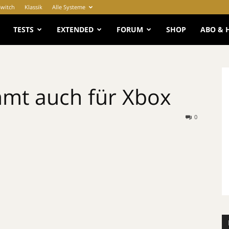
Switch
Klassik
Alle Systeme
e
TESTS
EXTENDED
FORUM
SHOP
ABO & 
mt auch für Xbox
0