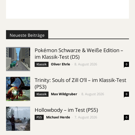
Neueste Beiträge
Pokémon Schwarze & Weiße Edition –
im Klassik-Test (DS)
Oliver Ehrle
-
8. August 2026
Klassik
0
Trinity: Souls of Zill O’ll – im Klassik-Test
(PS3)
Max Wildgruber
-
8. August 2026
Klassik
0
Hollowbody – im Test (PS5)
Michael Herde
-
7. August 2026
PS5
0