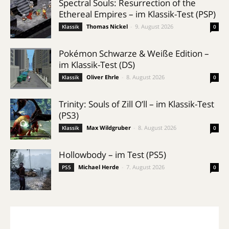
Spectral Souls: Resurrection of the
Ethereal Empires – im Klassik-Test (PSP)
Thomas Nickel
-
9. August 2026
Klassik
0
Pokémon Schwarze & Weiße Edition –
im Klassik-Test (DS)
Oliver Ehrle
-
8. August 2026
Klassik
0
Trinity: Souls of Zill O’ll – im Klassik-Test
(PS3)
Max Wildgruber
-
8. August 2026
Klassik
0
Hollowbody – im Test (PS5)
Michael Herde
-
7. August 2026
PS5
0