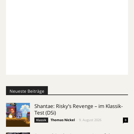
Neueste Beiträge
Shantae: Risky’s Revenge – im Klassik-
Test (DSi)
Thomas Nickel
-
9. August 2026
Klassik
0