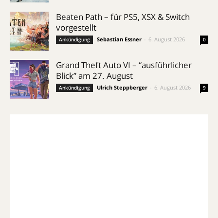
Beaten Path – für PS5, XSX & Switch
vorgestellt
Sebastian Essner
-
6. August 2026
Ankündigung
0
Grand Theft Auto VI – “ausführlicher
Blick” am 27. August
Ulrich Steppberger
-
6. August 2026
Ankündigung
9