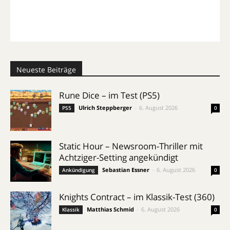
Neueste Beiträge
Rune Dice – im Test (PS5)
Ulrich Steppberger
-
6. August 2026
PS5
0
Static Hour – Newsroom-Thriller mit
Achtziger-Setting angekündigt
Sebastian Essner
-
6. August 2026
Ankündigung
0
Knights Contract – im Klassik-Test (360)
Matthias Schmid
-
6. August 2026
Klassik
0