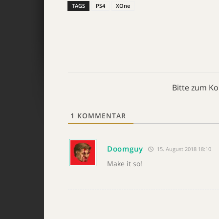
TAGS
PS4
XOne
Bitte zum K
1
KOMMENTAR
Doomguy
15. August 2018 18:10
Make it so!