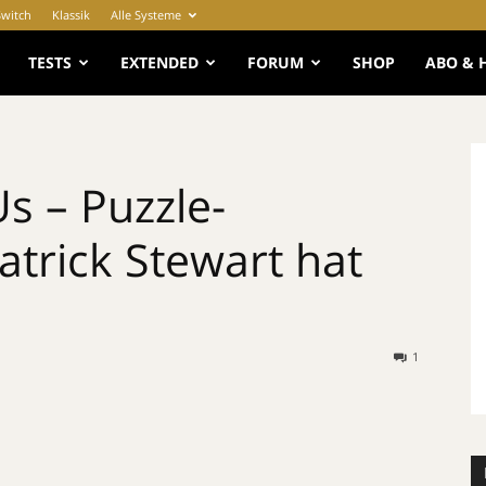
Switch
Klassik
Alle Systeme
e
TESTS
EXTENDED
FORUM
SHOP
ABO & 
s – Puzzle-
atrick Stewart hat
1