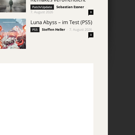
Sebastian Essner
-
Patch/Update
7. August 2026
0
Luna Abyss – im Test (PS5)
Steffen Heller
-
7. August 2026
PS5
0