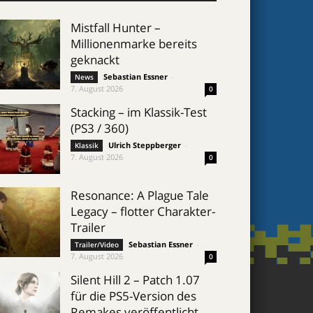
Mistfall Hunter –
Millionenmarke bereits
geknackt
Sebastian Essner
-
News
7. August 2026
0
Stacking – im Klassik-Test
(PS3 / 360)
Ulrich Steppberger
-
Klassik
7. August 2026
0
Resonance: A Plague Tale
Legacy – flotter Charakter-
Trailer
Sebastian Essner
-
Trailer/Video
7. August 2026
0
Silent Hill 2 – Patch 1.07
für die PS5-Version des
Remakes veröffentlicht