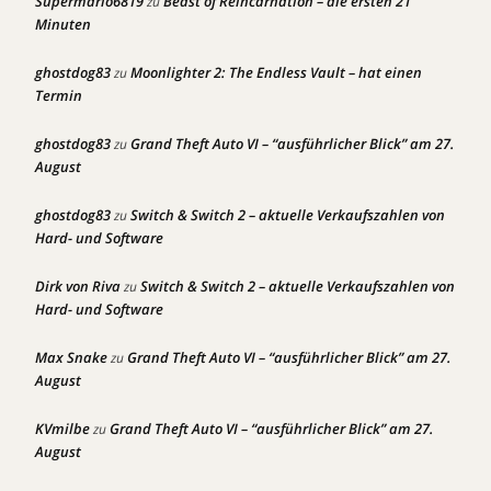
Supermario6819
Beast of Reincarnation – die ersten 21
zu
Minuten
ghostdog83
Moonlighter 2: The Endless Vault – hat einen
zu
Termin
ghostdog83
Grand Theft Auto VI – “ausführlicher Blick” am 27.
zu
August
ghostdog83
Switch & Switch 2 – aktuelle Verkaufszahlen von
zu
Hard- und Software
Dirk von Riva
Switch & Switch 2 – aktuelle Verkaufszahlen von
zu
Hard- und Software
Max Snake
Grand Theft Auto VI – “ausführlicher Blick” am 27.
zu
August
KVmilbe
Grand Theft Auto VI – “ausführlicher Blick” am 27.
zu
August