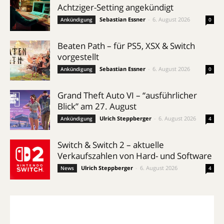
Achtziger-Setting angekündigt
Sebastian Essner
-
6. August 2026
Ankündigung
0
Beaten Path – für PS5, XSX & Switch
vorgestellt
Sebastian Essner
-
6. August 2026
Ankündigung
0
Grand Theft Auto VI – “ausführlicher
Blick” am 27. August
Ulrich Steppberger
-
6. August 2026
Ankündigung
4
Switch & Switch 2 – aktuelle
Verkaufszahlen von Hard- und Software
Ulrich Steppberger
-
6. August 2026
News
4