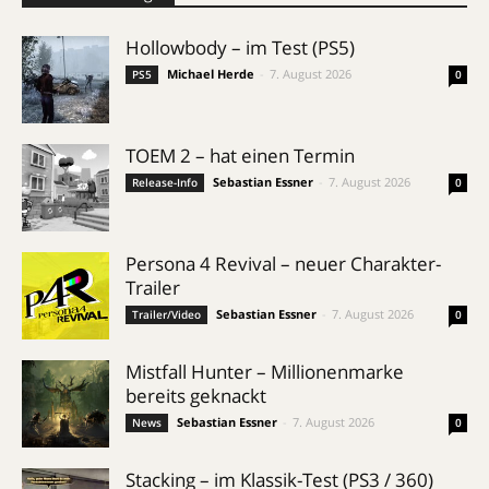
Hollowbody – im Test (PS5)
Michael Herde
-
7. August 2026
PS5
0
TOEM 2 – hat einen Termin
Sebastian Essner
-
7. August 2026
Release-Info
0
Persona 4 Revival – neuer Charakter-
Trailer
Sebastian Essner
-
7. August 2026
Trailer/Video
0
Mistfall Hunter – Millionenmarke
bereits geknackt
Sebastian Essner
-
7. August 2026
News
0
Stacking – im Klassik-Test (PS3 / 360)