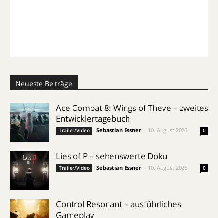
Neueste Beiträge
Ace Combat 8: Wings of Theve – zweites
Entwicklertagebuch
Sebastian Essner
-
10. August 2026
Trailer/Video
0
Lies of P – sehenswerte Doku
Sebastian Essner
-
10. August 2026
Trailer/Video
0
Control Resonant – ausführliches
Gameplay