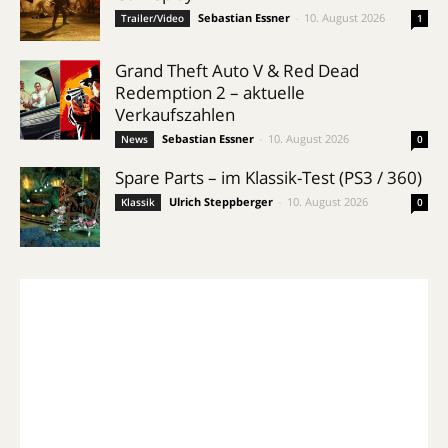
Sebastian Essner
-
10. August 2026
Trailer/Video
1
Grand Theft Auto V & Red Dead
Redemption 2 – aktuelle
Verkaufszahlen
Sebastian Essner
-
10. August 2026
News
0
Spare Parts – im Klassik-Test (PS3 / 360)
Ulrich Steppberger
-
10. August 2026
Klassik
0