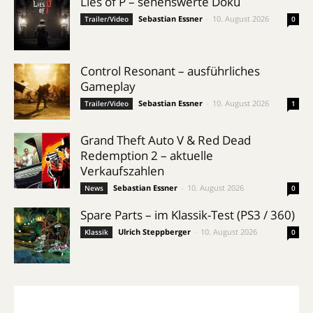
Lies of P – sehenswerte Doku
Sebastian Essner
-
10. August 2026
Trailer/Video
0
Control Resonant – ausführliches
Gameplay
Sebastian Essner
-
10. August 2026
Trailer/Video
1
Grand Theft Auto V & Red Dead
Redemption 2 – aktuelle
Verkaufszahlen
Sebastian Essner
-
10. August 2026
News
0
Spare Parts – im Klassik-Test (PS3 / 360)
Ulrich Steppberger
-
10. August 2026
Klassik
0