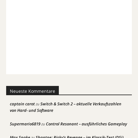
Neueste Kommentare
captain carot
Switch & Switch 2 – aktuelle Verkaufszahlen
zu
von Hard- und Software
Supermario6819
Control Resonant – ausführliches Gameplay
zu
Max Snake
Shantae: Risky’s Revenge – im Klassik-Test (DSi)
zu