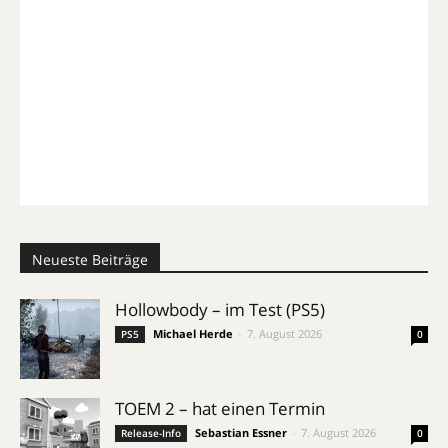
Neueste Beiträge
Hollowbody – im Test (PS5)
Michael Herde
-
7. August 2026
PS5
0
TOEM 2 – hat einen Termin
Sebastian Essner
-
7. August 2026
Release-Info
0