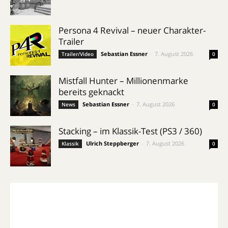
Persona 4 Revival – neuer Charakter-
Trailer
Sebastian Essner
-
7. August 2026
Trailer/Video
0
Mistfall Hunter – Millionenmarke
bereits geknackt
Sebastian Essner
-
7. August 2026
News
0
Stacking – im Klassik-Test (PS3 / 360)
Ulrich Steppberger
-
7. August 2026
Klassik
0