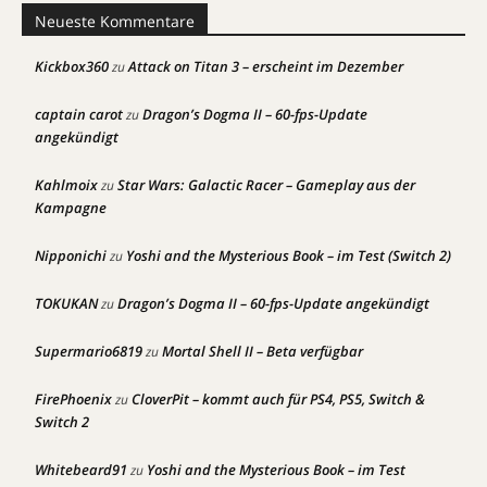
Neueste Kommentare
Kickbox360
Attack on Titan 3 – erscheint im Dezember
zu
captain carot
Dragon’s Dogma II – 60-fps-Update
zu
angekündigt
Kahlmoix
Star Wars: Galactic Racer – Gameplay aus der
zu
Kampagne
Nipponichi
Yoshi and the Mysterious Book – im Test (Switch 2)
zu
TOKUKAN
Dragon’s Dogma II – 60-fps-Update angekündigt
zu
Supermario6819
Mortal Shell II – Beta verfügbar
zu
FirePhoenix
CloverPit – kommt auch für PS4, PS5, Switch &
zu
Switch 2
Whitebeard91
Yoshi and the Mysterious Book – im Test
zu