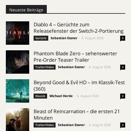
Neueste Beiträge
Diablo 4 – Gerüchte zum
Releasefenster der Switch-2-Portierung
Sebastian Essner
-
6. August 2026
Gerücht
0
Phantom Blade Zero – sehenswerter
Pre-Order Teaser Trailer
Sebastian Essner
-
6. August 2026
Trailer/Video
0
Beyond Good & Evil HD – im Klassik-Test
(360)
Michael Herde
-
6. August 2026
Klassik
0
Beast of Reincarnation – die ersten 21
Minuten
Sebastian Essner
-
6. August 2026
Trailer/Video
0