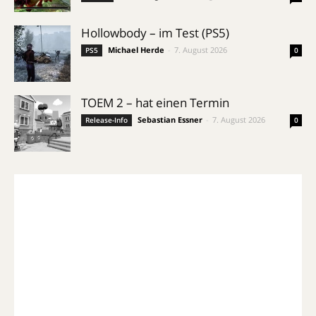
Hollowbody – im Test (PS5)
Michael Herde
-
7. August 2026
PS5
0
TOEM 2 – hat einen Termin
Sebastian Essner
-
7. August 2026
Release-Info
0