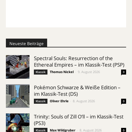
Neueste Beiträge
Spectral Souls: Resurrection of the
Ethereal Empires – im Klassik-Test (PSP)
Thomas Nickel
-
9. August 2026
Klassik
0
Pokémon Schwarze & Weiße Edition –
im Klassik-Test (DS)
Oliver Ehrle
-
8. August 2026
Klassik
0
Trinity: Souls of Zill O’ll – im Klassik-Test
(PS3)
Max Wildgruber
-
8. August 2026
Klassik
0