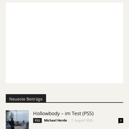
Neueste Beiträge
Hollowbody – im Test (PS5)
Michael Herde
-
7. August 2026
PS5
0