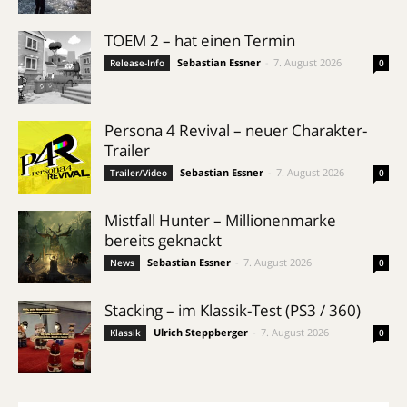
TOEM 2 – hat einen Termin
Sebastian Essner
-
7. August 2026
Release-Info
0
Persona 4 Revival – neuer Charakter-
Trailer
Sebastian Essner
-
7. August 2026
Trailer/Video
0
Mistfall Hunter – Millionenmarke
bereits geknackt
Sebastian Essner
-
7. August 2026
News
0
Stacking – im Klassik-Test (PS3 / 360)
Ulrich Steppberger
-
7. August 2026
Klassik
0