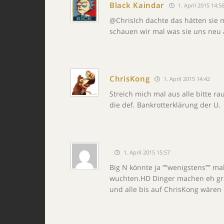
Black Kaindar
1. April 2015 14:5
@ChrisIch dachte das hätten sie 
schauen wir mal was sie uns neu 
ChrisKong
1. April 2015 14:42
Streich mich mal aus alle bitte r
die def. Bankrotterklärung der U.
1. April 2015 15:57
Big N könnte ja “”wenigstens”” ma
wuchten.HD Dinger machen eh grad
und alle bis auf ChrisKong wären e