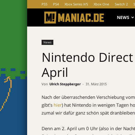
PS5
PS4
Xbox Series X/S
Xbox One
Switch 2
MANIAC.d
NEWS
News
Nintendo Direct
April
Von
Ulrich Steppberger
-
31. März 2015
Nach der überraschenden Verschiebung vo
gibt’s
hier
) hat Nintendo in wenigen Tagen ho
zumal wir dafür ganz schön spät dranbleibe
Denn am 2. April um 0 Uhr (also in der Nacht