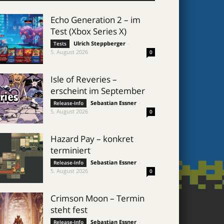
Echo Generation 2 – im
Test (Xbox Series X)
Ulrich Steppberger
-
Tests
5. August 2026
0
Isle of Reveries –
erscheint im September
Sebastian Essner
-
Release-Info
5. August 2026
0
Hazard Pay – konkret
terminiert
Sebastian Essner
-
Release-Info
5. August 2026
0
Crimson Moon – Termin
steht fest
Sebastian Essner
-
Release-Info