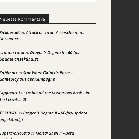
Neueste Kommentare
Kickbox360
Attack on Titan 3 – erscheint im
zu
Dezember
captain carot
Dragon’s Dogma II – 60-fps-
zu
Update angekündigt
Kahlmoix
Star Wars: Galactic Racer –
zu
Gameplay aus der Kampagne
Nipponichi
Yoshi and the Mysterious Book – im
zu
Test (Switch 2)
TOKUKAN
Dragon’s Dogma II – 60-fps-Update
zu
angekündigt
Supermario6819
Mortal Shell II – Beta
zu