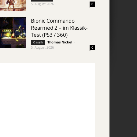
5. August 2026
0
Bionic Commando
Rearmed 2 – im Klassik-
Test (PS3 / 360)
Thomas Nickel
-
Klassik
5. August 2026
0