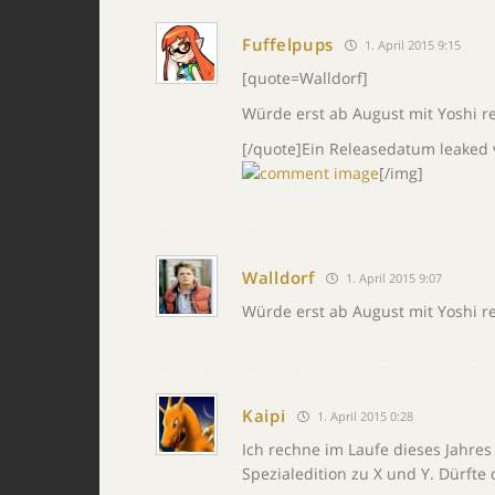
Fuffelpups
1. April 2015 9:15
[quote=Walldorf]
Würde erst ab August mit Yoshi re
[/quote]Ein Releasedatum leaked 
[/img]
Walldorf
1. April 2015 9:07
Würde erst ab August mit Yoshi re
Kaipi
1. April 2015 0:28
Ich rechne im Laufe dieses Jahre
Spezialedition zu X und Y. Dürf