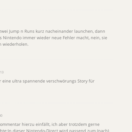
ch zwei Jump n Runs kurz nacheinander launchen, dann
ass Nintendo immer wieder neue Fehler macht, nein, sie
h wiederholen.
:13
 eine ultra spannende verschwörungs Story für
40
ommentar hierzu einfällt, ich aber trotzdem gerne
e:In dieser Nintendo-Direct wird passend zum (nach)