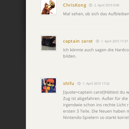
ChrisKong
2. April 2015 0:00
Mal sehen, ob sich das Aufbleiben
captain carot
1. April 2015 17:37
Ich könnte auch sagen die Hardcor
bilden.
shifu
1. April 2015 17:32
[quote=captain carot]Hättest du w
Zug ist abgefahren. Außer für die
irgendwie schon ins rechte Licht 
ersten 3 Teile. Die Neuen haben mi
Nintendo-Spielern so starkt korrel