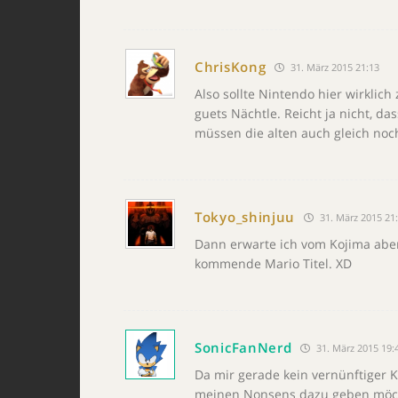
ChrisKong
31. März 2015 21:13
Also sollte Nintendo hier wirkli
guets Nächtle. Reicht ja nicht, d
müssen die alten auch gleich noc
Tokyo_shinjuu
31. März 2015 21
Dann erwarte ich vom Kojima aber
kommende Mario Titel. XD
SonicFanNerd
31. März 2015 19:
Da mir gerade kein vernünftiger K
meinen Nonsens dazu geben möcht