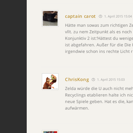
captain carot
1. April 2015 15:04
Hätte man sowas zum richtigen Ze
vllt. zu nem Zeitpunkt als es noc
Konjunktiv 2 ist:’Hättest du weni
ist abgefahren. Außer für die Die
irgendwie schon ins rechte Licht 
ChrisKong
1. April 2015 15:03
Zelda würde die U auch nicht meh
Recyclings etablieren halte ich ni
neue Spiele geben. Hat es die, k
aufwärmen.