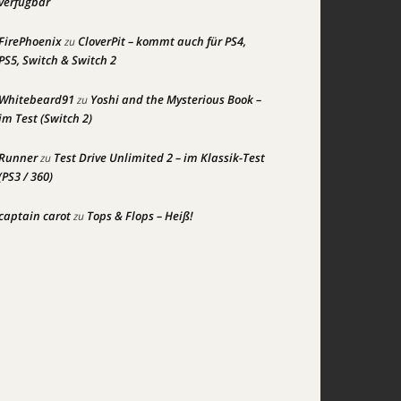
verfügbar
FirePhoenix
CloverPit – kommt auch für PS4,
zu
PS5, Switch & Switch 2
Whitebeard91
Yoshi and the Mysterious Book –
zu
im Test (Switch 2)
Runner
Test Drive Unlimited 2 – im Klassik-Test
zu
(PS3 / 360)
captain carot
Tops & Flops – Heiß!
zu