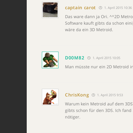
captain carot
1. April 2015 10:36
Das ware dann ja Ori. ^^2D Metroi
Software kauft gibts da schon ei
wäre da ein 3D Metroid.
D00M82
1. April 2015 10:05
Man müsste nur ein 2D Metroid in
ChrisKong
1. April 2015 9:53
Warum kein Metroid auf dem 3DS?
gibts schon für den 3DS. Ich fand S
nötiger.