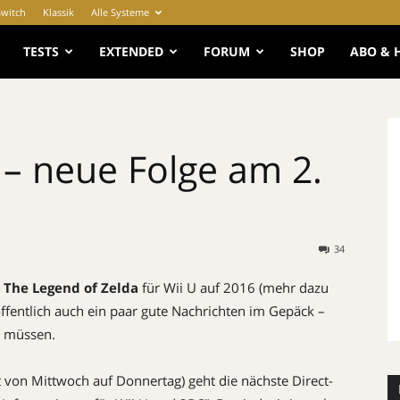
Switch
Klassik
Alle Systeme
e
TESTS
EXTENDED
FORUM
SHOP
ABO & 
 – neue Folge am 2.
34
m
The Legend of Zelda
für Wii U auf 2016 (mehr dazu
ffentlich auch ein paar gute Nachrichten im Gepäck –
n müssen.
 von Mittwoch auf Donnertag) geht die nächste Direct-