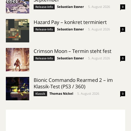
Sebastian Essner
-
5. August 2026
Release-Info
0
Hazard Pay – konkret terminiert
Sebastian Essner
-
5. August 2026
Release-Info
0
Crimson Moon – Termin steht fest
Sebastian Essner
-
5. August 2026
Release-Info
0
Bionic Commando Rearmed 2 – im
Klassik-Test (PS3 / 360)
Thomas Nickel
-
5. August 2026
Klassik
0