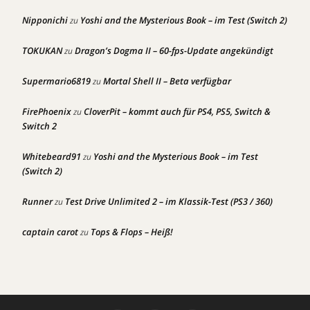
Nipponichi
Yoshi and the Mysterious Book – im Test (Switch 2)
zu
TOKUKAN
Dragon’s Dogma II – 60-fps-Update angekündigt
zu
Supermario6819
Mortal Shell II – Beta verfügbar
zu
FirePhoenix
CloverPit – kommt auch für PS4, PS5, Switch &
zu
Switch 2
Whitebeard91
Yoshi and the Mysterious Book – im Test
zu
(Switch 2)
Runner
Test Drive Unlimited 2 – im Klassik-Test (PS3 / 360)
zu
captain carot
Tops & Flops – Heiß!
zu