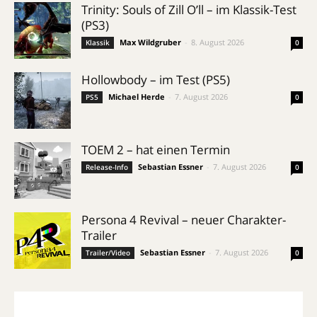
Trinity: Souls of Zill O’ll – im Klassik-Test
(PS3)
Max Wildgruber
-
8. August 2026
Klassik
0
Hollowbody – im Test (PS5)
Michael Herde
-
7. August 2026
PS5
0
TOEM 2 – hat einen Termin
Sebastian Essner
-
7. August 2026
Release-Info
0
Persona 4 Revival – neuer Charakter-
Trailer
Sebastian Essner
-
7. August 2026
Trailer/Video
0