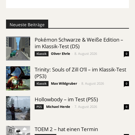
Neueste Beiträge
Pokémon Schwarze & Weiße Edition –
im Klassik-Test (DS)
Oliver Ehrle
-
8. August 2026
Klassik
0
Trinity: Souls of Zill O’ll – im Klassik-Test
(PS3)
Max Wildgruber
-
8. August 2026
Klassik
0
Hollowbody – im Test (PS5)
Michael Herde
-
7. August 2026
PS5
0
TOEM 2 – hat einen Termin