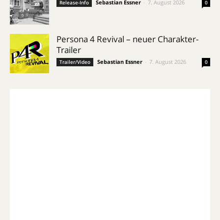
Sebastian Essner
-
7. August 2026
Release-Info
0
Persona 4 Revival – neuer Charakter-
Trailer
Sebastian Essner
-
7. August 2026
Trailer/Video
0