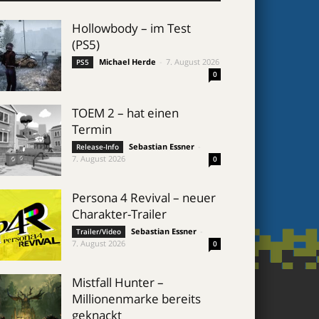
Hollowbody – im Test
(PS5)
Michael Herde
-
7. August 2026
PS5
0
TOEM 2 – hat einen
Termin
Sebastian Essner
-
Release-Info
7. August 2026
0
Persona 4 Revival – neuer
Charakter-Trailer
Sebastian Essner
-
Trailer/Video
7. August 2026
0
Mistfall Hunter –
Millionenmarke bereits
geknackt