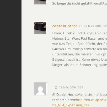
So lange du nicht gefählt wirst!Al
captain carot
23. März 2010 16:4
Hmm, Turok 2 und 3, Rogue Squadro
Naboo, Star Wars Pod Racer und 
war das Teil einfach Pflicht, der Re
640*480.Im Prinzip erwarte ich äh
unterstützen, die meisten nur opti
Beigeschmack ist. Kann etwas blas
länger, als ich in Erinnerung hatte
23. März 2010 16:35
@ Daniel Hecht:Vielleicht mal bes
recherchieren:
http://en.wikipedi
he_N64_Expansion_Pak