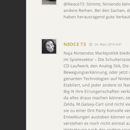
@Neoce73: Stimmt, Nintendo könnt
andere Reihen. Bei den Sachen, d
haben herausragend gute Verkaufs
NEOCE 73
24. März 2010 9:47
Naja Nintendos Marktpolitik bleibt
im Spielesektor – Die Schultertast
CD-Laufwerk, den Analog Stik, Die
Bewegungserkännung, oder jetzt so
genanten Technologien auf Ninte
Etabliert, und jeder andere ist 
Big-N ihre Errungenschaften verk
da alles draus machen können, se
Zelda, M.Galaxy-Cart sind nicht 
sie zu einer Drit Party Konsolle 
Entwiklungen austoben können u
verstehen es noch nicht einmal au
Vortsetzung nach der andern rau