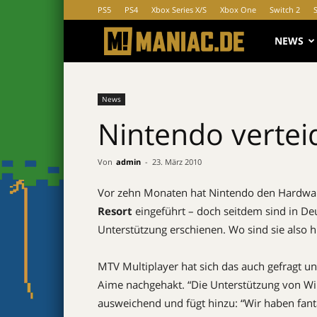
PS5
PS4
Xbox Series X/S
Xbox One
Switch 2
MANIAC.d
NEWS
News
Nintendo vertei
Von
admin
-
23. März 2010
Vor zehn Monaten hat Nintendo den Hardwa
Resort
eingeführt – doch seitdem sind in Deut
Unterstützung erschienen. Wo sind sie also h
MTV Multiplayer hat sich das auch gefragt u
Aime nachgehakt. “Die Unterstützung von Wii-
ausweichend und fügt hinzu: “Wir haben fant