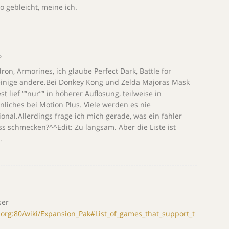
so gebleicht, meine ich.
5
n, Armorines, ich glaube Perfect Dark, Battle for
einige andere.Bei Donkey Kong und Zelda Majoras Mask
st lief “”nur”” in höherer Auflösung, teilweise in
nliches bei Motion Plus. Viele werden es nie
onal.Allerdings frage ich mich gerade, was ein fahler
s schmecken?^^Edit: Zu langsam. Aber die Liste ist
.
ser
a.org:80/wiki/Expansion_Pak#List_of_games_that_support_t