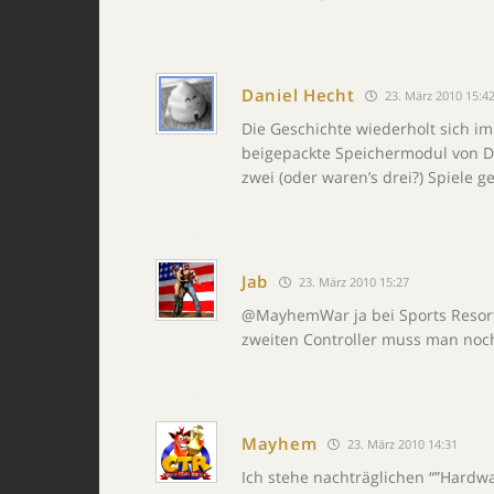
Daniel Hecht
23. März 2010 15:4
Die Geschichte wiederholt sich 
beigepackte Speichermodul von D
zwei (oder waren’s drei?) Spiele g
Jab
23. März 2010 15:27
@MayhemWar ja bei Sports Resort
zweiten Controller muss man noc
Mayhem
23. März 2010 14:31
Ich stehe nachträglichen “”Hardw