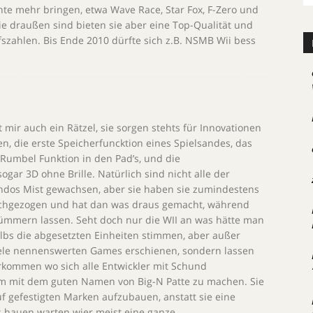
e mehr bringen, etwa Wave Race, Star Fox, F-Zero und
ie draußen sind bieten sie aber eine Top-Qualität und
zahlen. Bis Ende 2010 dürfte sich z.B. NSMB Wii bess
 mir auch ein Rätzel, sie sorgen stehts für Innovationen
en, die erste Speicherfuncktion eines Spielsandes, das
 Rumbel Funktion in den Pad’s, und die
gar 3D ohne Brille. Natürlich sind nicht alle der
ndos Mist gewachsen, aber sie haben sie zumindestens
Nachgezogen und hat dan was draus gemacht, während
ümmern lassen. Seht doch nur die WII an was hätte man
lbs die abgesetzten Einheiten stimmen, aber außer
viele nennenswerten Games erschienen, sondern lassen
verkommen wo sich alle Entwickler mit Schund
m mit dem guten Namen von Big-N Patte zu machen. Sie
f gefestigten Marken aufzubauen, anstatt sie eine
s hauen warten wier meist eine ganze