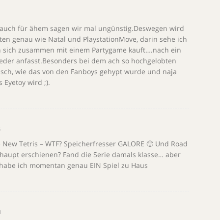
e auch für ähem sagen wir mal ungünstig.Deswegen wird
ten genau wie Natal und PlaystationMove, darin sehe ich
an sich zusammen mit einem Partygame kauft….nach ein
eder anfasst.Besonders bei dem ach so hochgelobten
tisch, wie das von den Fanboys gehypt wurde und naja
 Eyetoy wird ;).
5
he New Tetris – WTF? Speicherfresser GALORE 🙂 Und Road
rhaupt erschienen? Fand die Serie damals klasse… aber
s habe ich momentan genau EIN Spiel zu Haus
1