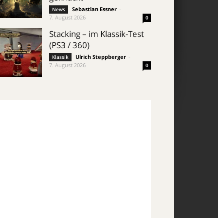
Sebastian Essner
-
News
7. August 2026
0
Stacking – im Klassik-Test
(PS3 / 360)
Ulrich Steppberger
-
Klassik
7. August 2026
0