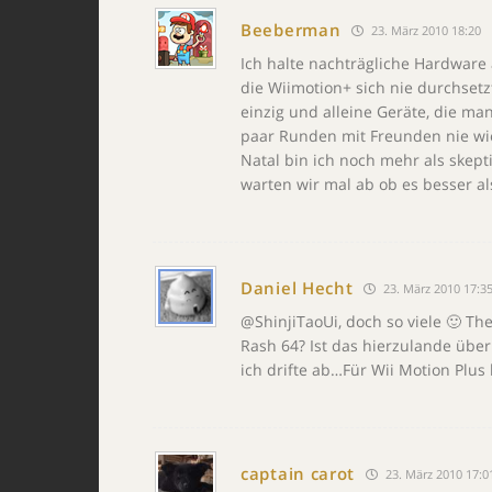
Beeberman
23. März 2010 18:20
Ich halte nachträgliche Hardwar
die Wiimotion+ sich nie durchsetz
einzig und alleine Geräte, die m
paar Runden mit Freunden nie wi
Natal bin ich noch mehr als skep
warten wir mal ab ob es besser als
Daniel Hecht
23. März 2010 17:3
@ShinjiTaoUi, doch so viele 🙂 T
Rash 64? Ist das hierzulande übe
ich drifte ab…Für Wii Motion Plu
captain carot
23. März 2010 17:0