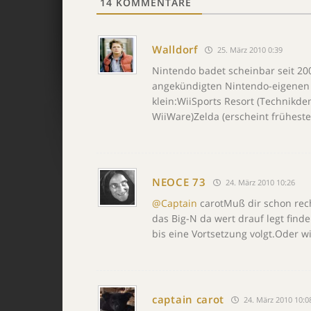
14
KOMMENTARE
Walldorf
25. März 2010 0:39
Nintendo badet scheinbar seit 20
angekündigten Nintendo-eigenen S
klein:WiiSports Resort (Technikde
WiiWare)Zelda (erscheint frühest
NEOCE 73
24. März 2010 10:26
@Captain
carotMuß dir schon rech
das Big-N da wert drauf legt finde
bis eine Vortsetzung volgt.Oder w
captain carot
24. März 2010 10:0