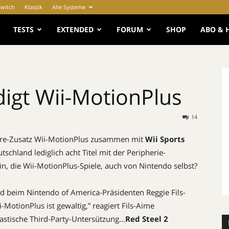
Switch
Klassik
Alle Systeme
e
TESTS
EXTENDED
FORUM
SHOP
ABO & 
digt Wii-MotionPlus
14
re-Zusatz Wii-MotionPlus zusammen mit
Wii Sports
schland lediglich acht Titel mit der Peripherie-
in, die Wii-MotionPlus-Spiele, auch von Nintendo selbst?
nd beim Nintendo of America-Präsidenten Reggie Fils-
MotionPlus ist gewaltig,” reagiert Fils-Aime
astische Third-Party-Untersützung…
Red Steel 2