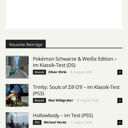
Neueste Beiträge
Pokémon Schwarze & Weiße Edition –
im Klassik-Test (DS)
Oliver Ehrle
-
8. August 2026
Klassik
0
Trinity: Souls of Zill O’ll – im Klassik-Test
(PS3)
Max Wildgruber
-
8. August 2026
Klassik
0
Hollowbody – im Test (PS5)
Michael Herde
-
7. August 2026
PS5
0