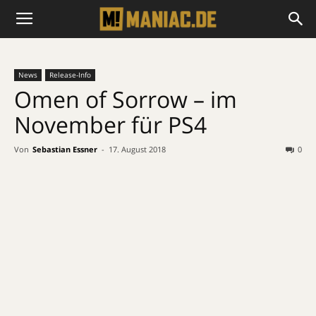
News
Release-Info
Omen of Sorrow – im
November für PS4
Von
Sebastian Essner
-
17. August 2018
0