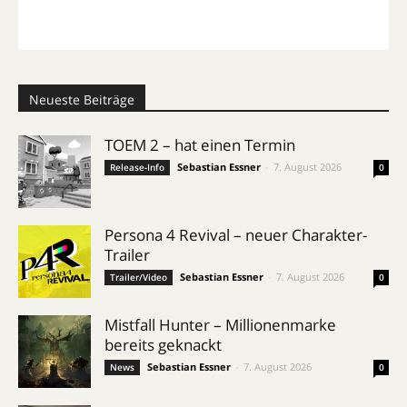
Neueste Beiträge
TOEM 2 – hat einen Termin
Sebastian Essner
-
7. August 2026
Release-Info
0
Persona 4 Revival – neuer Charakter-
Trailer
Sebastian Essner
-
7. August 2026
Trailer/Video
0
Mistfall Hunter – Millionenmarke
bereits geknackt
Sebastian Essner
-
7. August 2026
News
0