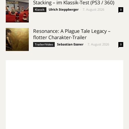
Stacking – im Klassik-Test (PS3 / 360)
Ulrich Steppberger
-
7. August 2026
Klassik
0
Resonance: A Plague Tale Legacy –
flotter Charakter-Trailer
Sebastian Essner
-
7. August 2026
Trailer/Video
0