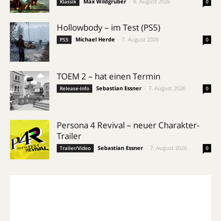
Max Wildgruber
-
8. August 2026
Klassik
0
Hollowbody – im Test (PS5)
Michael Herde
-
7. August 2026
PS5
0
TOEM 2 – hat einen Termin
Sebastian Essner
-
7. August 2026
Release-Info
0
Persona 4 Revival – neuer Charakter-
Trailer
Sebastian Essner
-
7. August 2026
Trailer/Video
0