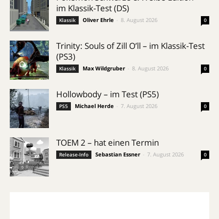
im Klassik-Test (DS)
Oliver Ehrle
-
8. August 2026
Klassik
0
Trinity: Souls of Zill O’ll – im Klassik-Test
(PS3)
Max Wildgruber
-
8. August 2026
Klassik
0
Hollowbody – im Test (PS5)
Michael Herde
-
7. August 2026
PS5
0
TOEM 2 – hat einen Termin
Sebastian Essner
-
7. August 2026
Release-Info
0