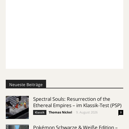
Neueste Beiträge
Spectral Souls: Resurrection of the
Ethereal Empires – im Klassik-Test (PSP)
Thomas Nickel
-
9. August 2026
Klassik
0
Pokémon Schwarze & Weiße Edition –