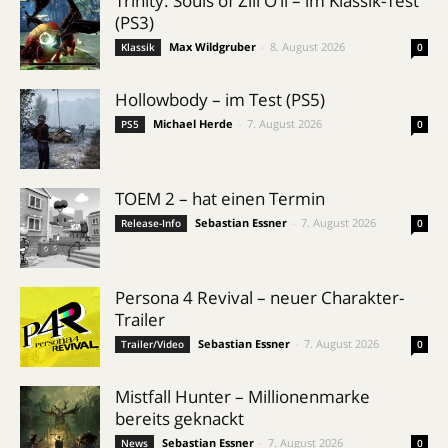
Trinity: Souls of Zill O’ll – im Klassik-Test
(PS3)
Max Wildgruber
-
8. August 2026
Klassik
0
Hollowbody – im Test (PS5)
Michael Herde
-
7. August 2026
PS5
0
TOEM 2 – hat einen Termin
Sebastian Essner
-
7. August 2026
Release-Info
0
Persona 4 Revival – neuer Charakter-
Trailer
Sebastian Essner
-
7. August 2026
Trailer/Video
0
Mistfall Hunter – Millionenmarke
bereits geknackt
Sebastian Essner
-
7. August 2026
News
0