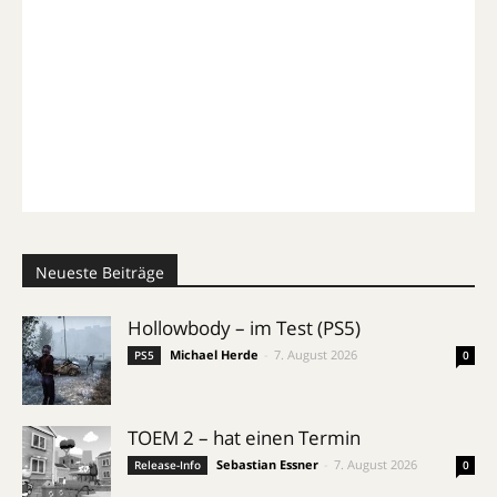
Neueste Beiträge
Hollowbody – im Test (PS5)
Michael Herde
-
7. August 2026
PS5
0
TOEM 2 – hat einen Termin
Sebastian Essner
-
7. August 2026
Release-Info
0