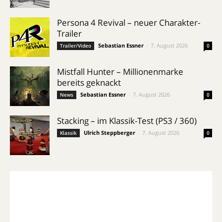
Persona 4 Revival – neuer Charakter-
Trailer
Sebastian Essner
-
7. August 2026
Trailer/Video
0
Mistfall Hunter – Millionenmarke
bereits geknackt
Sebastian Essner
-
7. August 2026
News
0
Stacking – im Klassik-Test (PS3 / 360)
Ulrich Steppberger
-
7. August 2026
Klassik
0