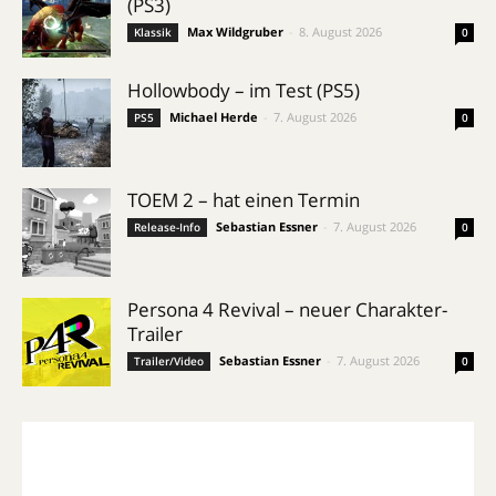
(PS3)
Max Wildgruber
-
8. August 2026
Klassik
0
Hollowbody – im Test (PS5)
Michael Herde
-
7. August 2026
PS5
0
TOEM 2 – hat einen Termin
Sebastian Essner
-
7. August 2026
Release-Info
0
Persona 4 Revival – neuer Charakter-
Trailer
Sebastian Essner
-
7. August 2026
Trailer/Video
0