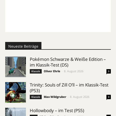
Neueste Beiträge
Pokémon Schwarze & Weiße Edition –
im Klassik-Test (DS)
Oliver Ehrle
-
8. August 2026
Klassik
0
Trinity: Souls of Zill O’ll – im Klassik-Test
(PS3)
Max Wildgruber
-
8. August 2026
Klassik
0
Hollowbody – im Test (PS5)