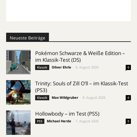
Neueste Beiträge
Pokémon Schwarze & Weiße Edition –
im Klassik-Test (DS)
Oliver Ehrle
-
8. August 2026
Klassik
0
Trinity: Souls of Zill O’ll – im Klassik-Test
(PS3)
Max Wildgruber
-
8. August 2026
Klassik
0
Hollowbody – im Test (PS5)
Michael Herde
-
7. August 2026
PS5
0