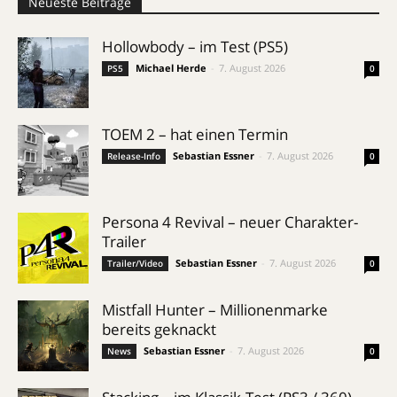
Neueste Beiträge
Hollowbody – im Test (PS5)
Michael Herde
-
7. August 2026
PS5
0
TOEM 2 – hat einen Termin
Sebastian Essner
-
7. August 2026
Release-Info
0
Persona 4 Revival – neuer Charakter-
Trailer
Sebastian Essner
-
7. August 2026
Trailer/Video
0
Mistfall Hunter – Millionenmarke
bereits geknackt
Sebastian Essner
-
7. August 2026
News
0