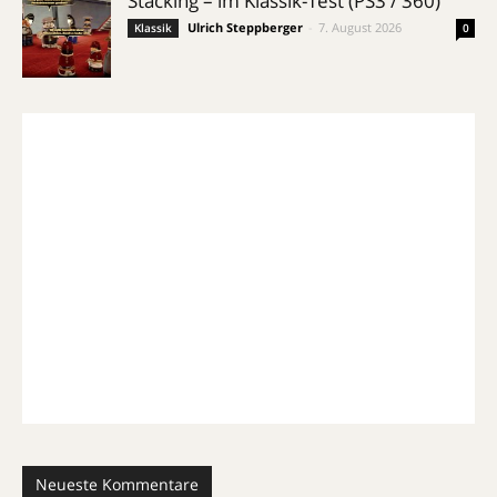
Stacking – im Klassik-Test (PS3 / 360)
Ulrich Steppberger
-
7. August 2026
Klassik
0
Neueste Kommentare