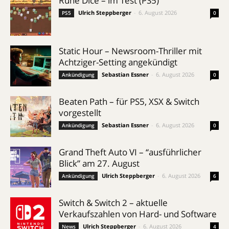
Rune Dice – im Test (PS5)
Ulrich Steppberger
-
6. August 2026
PS5
0
Static Hour – Newsroom-Thriller mit
Achtziger-Setting angekündigt
Sebastian Essner
-
6. August 2026
Ankündigung
0
Beaten Path – für PS5, XSX & Switch
vorgestellt
Sebastian Essner
-
6. August 2026
Ankündigung
0
Grand Theft Auto VI – “ausführlicher
Blick” am 27. August
Ulrich Steppberger
-
6. August 2026
Ankündigung
6
Switch & Switch 2 – aktuelle
Verkaufszahlen von Hard- und Software
Ulrich Steppberger
-
6. August 2026
News
4