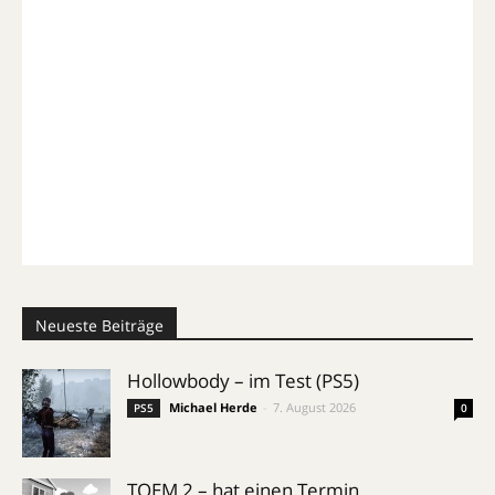
Neueste Beiträge
Hollowbody – im Test (PS5)
Michael Herde
-
7. August 2026
PS5
0
TOEM 2 – hat einen Termin