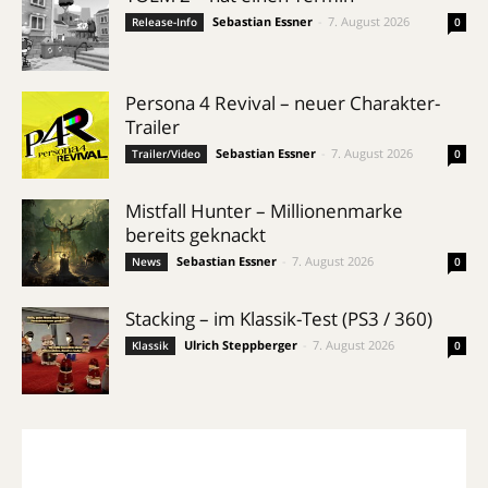
Sebastian Essner
-
7. August 2026
Release-Info
0
Persona 4 Revival – neuer Charakter-
Trailer
Sebastian Essner
-
7. August 2026
Trailer/Video
0
Mistfall Hunter – Millionenmarke
bereits geknackt
Sebastian Essner
-
7. August 2026
News
0
Stacking – im Klassik-Test (PS3 / 360)
Ulrich Steppberger
-
7. August 2026
Klassik
0