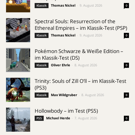
Thomas Nickel
-
9. August 2026
Klassik
0
Spectral Souls: Resurrection of the
Ethereal Empires – im Klassik-Test (PSP)
Thomas Nickel
-
9. August 2026
Klassik
0
Pokémon Schwarze & Weiße Edition –
im Klassik-Test (DS)
Oliver Ehrle
-
8. August 2026
Klassik
0
Trinity: Souls of Zill O’ll – im Klassik-Test
(PS3)
Max Wildgruber
-
8. August 2026
Klassik
0
Hollowbody – im Test (PS5)
Michael Herde
-
7. August 2026
PS5
0