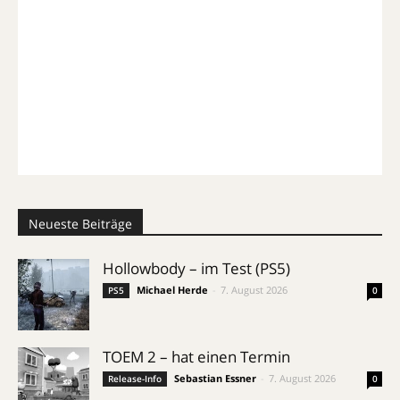
Neueste Beiträge
Hollowbody – im Test (PS5)
Michael Herde
-
7. August 2026
PS5
0
TOEM 2 – hat einen Termin
Sebastian Essner
-
7. August 2026
Release-Info
0