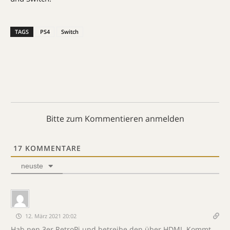
TAGS
PS4
Switch
Bitte zum Kommentieren anmelden
17
KOMMENTARE
neuste
12. März 2021 20:02
Hab nen 3er RetroPi und betreibe den über HDMI. Kommt