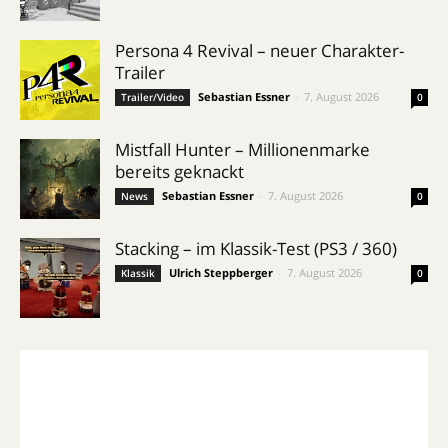
Persona 4 Revival – neuer Charakter-
Trailer
Sebastian Essner
-
7. August 2026
Trailer/Video
0
Mistfall Hunter – Millionenmarke
bereits geknackt
Sebastian Essner
-
7. August 2026
News
0
Stacking – im Klassik-Test (PS3 / 360)
Ulrich Steppberger
-
7. August 2026
Klassik
0