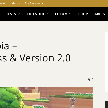
Switch
Klassik
Alle Systeme
e
TESTS
EXTENDED
FORUM
SHOP
ABO & 
ia –
s & Version 2.0
0