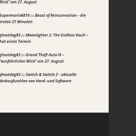
Blick” am 27. August
Supermario6819
Beast of Reincarnation – die
zu
ersten 21 Minuten
ghostdog83
Moonlighter 2: The Endless Vault –
zu
hat einen Termin
ghostdog83
Grand Theft Auto VI –
zu
“ausführlicher Blick” am 27. August
ghostdog83
Switch & Switch 2 – aktuelle
zu
Verkaufszahlen von Hard- und Software