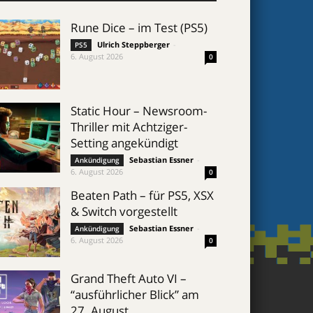
Rune Dice – im Test (PS5)
Ulrich Steppberger
-
PS5
6. August 2026
0
Static Hour – Newsroom-
Thriller mit Achtziger-
Setting angekündigt
Sebastian Essner
-
Ankündigung
6. August 2026
0
Beaten Path – für PS5, XSX
& Switch vorgestellt
Sebastian Essner
-
Ankündigung
6. August 2026
0
Grand Theft Auto VI –
“ausführlicher Blick” am
27. August