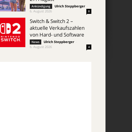
Ulrich Steppberger
-
Ankündigung
6. August 2026
8
Switch & Switch 2 –
aktuelle Verkaufszahlen
von Hard- und Software
Ulrich Steppberger
-
News
6. August 2026
4