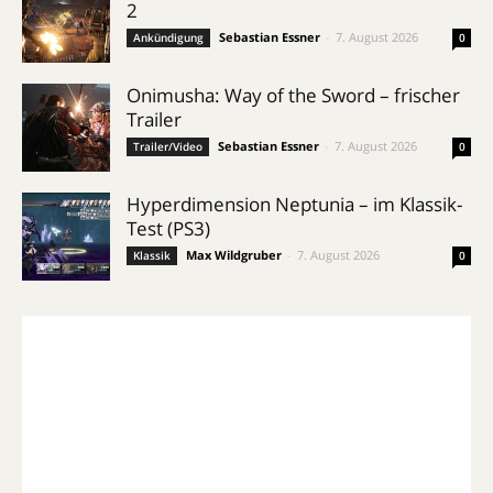
2
Sebastian Essner
-
7. August 2026
Ankündigung
0
Onimusha: Way of the Sword – frischer
Trailer
Sebastian Essner
-
7. August 2026
Trailer/Video
0
Hyperdimension Neptunia – im Klassik-
Test (PS3)
Max Wildgruber
-
7. August 2026
Klassik
0