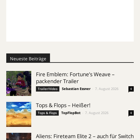
Neueste Beiträge
Fire Emblem: Fortune’s Weave –
packender Trailer
Sebastian Essner
-
7. August 2026
Trailer/Video
0
Tops & Flops – Heißer!
TopFlopBot
-
7. August 2026
Tops & Flops
0
Aliens: Fireteam Elite 2 – auch für Switch