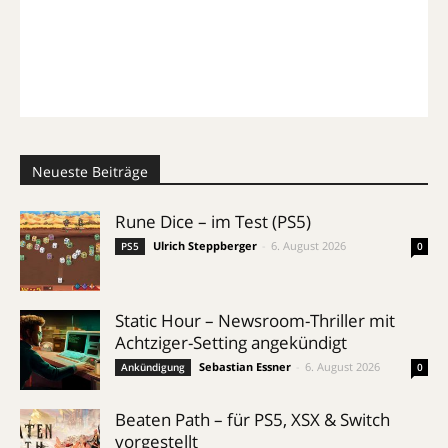
Neueste Beiträge
Rune Dice – im Test (PS5)
Ulrich Steppberger
-
6. August 2026
PS5
0
Static Hour – Newsroom-Thriller mit
Achtziger-Setting angekündigt
Sebastian Essner
-
6. August 2026
Ankündigung
0
Beaten Path – für PS5, XSX & Switch
vorgestellt