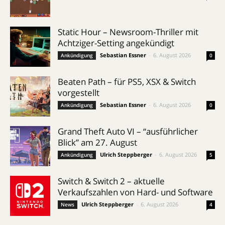
Static Hour – Newsroom-Thriller mit
Achtziger-Setting angekündigt
Sebastian Essner
-
6. August 2026
Ankündigung
0
Beaten Path – für PS5, XSX & Switch
vorgestellt
Sebastian Essner
-
6. August 2026
Ankündigung
0
Grand Theft Auto VI – “ausführlicher
Blick” am 27. August
Ulrich Steppberger
-
6. August 2026
Ankündigung
5
Switch & Switch 2 – aktuelle
Verkaufszahlen von Hard- und Software
Ulrich Steppberger
-
6. August 2026
News
4