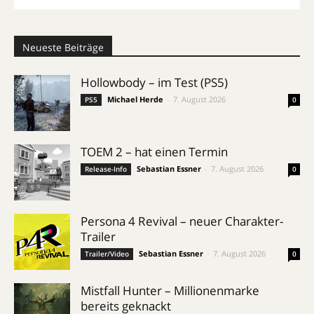
Neueste Beiträge
Hollowbody – im Test (PS5)
Michael Herde
-
7. August 2026
PS5
0
TOEM 2 – hat einen Termin
Sebastian Essner
-
7. August 2026
Release-Info
0
Persona 4 Revival – neuer Charakter-
Trailer
Sebastian Essner
-
7. August 2026
Trailer/Video
0
Mistfall Hunter – Millionenmarke
bereits geknackt