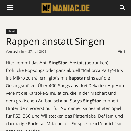
News
Rappen anstatt Singen
Von
admin
-
27. Juli 2009
1
Hier kommt das Anti-
SingStar
: Anstatt (betrunken)
fröhliche Popsongs oder ganz aktuell “Mallorca Party“-Hits
ins Mikro zu trällern, gibt’s mit
Rapstar
eins auf die
Gesangsmütze. Über 400 Songs aus drei Dekaden Hip Hop
vereint die Karaoke-Simulation, die in der Machart und
dem grafischen Aufbau sehr an Sonys
SingStar
erinnert.
Hinter dem vorerst nur für Nordamerika bestätigten Spiel
für PS3, 360 und Wii stecken das Plattenlabel Def Jam und
ehemalige Rockstar-Mitarbeiter. Entsprechend ’ehrlich’ soll