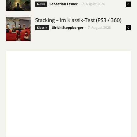
Sebastian Essner
-
7. August 2026
News
0
Stacking – im Klassik-Test (PS3 / 360)
Ulrich Steppberger
-
7. August 2026
Klassik
0