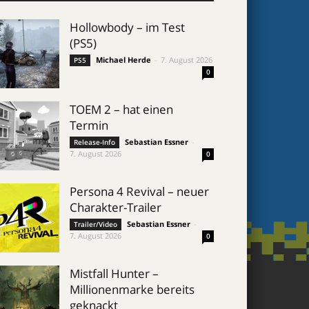
Hollowbody – im Test
(PS5)
Michael Herde
-
7. August 2026
PS5
0
TOEM 2 – hat einen
Termin
Sebastian Essner
-
Release-Info
7. August 2026
0
Persona 4 Revival – neuer
Charakter-Trailer
Sebastian Essner
-
Trailer/Video
7. August 2026
0
Mistfall Hunter –
Millionenmarke bereits
geknackt