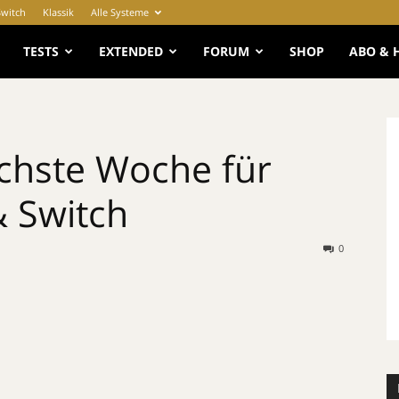
Switch
Klassik
Alle Systeme
e
TESTS
EXTENDED
FORUM
SHOP
ABO & 
chste Woche für
 Switch
0