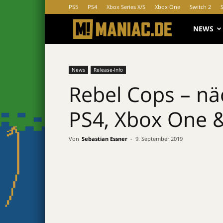
PS5
PS4
Xbox Series X/S
Xbox One
Switch 2
MANIAC.d
NEWS
News
Release-Info
Rebel Cops – nä
PS4, Xbox One &
Von
Sebastian Essner
-
9. September 2019