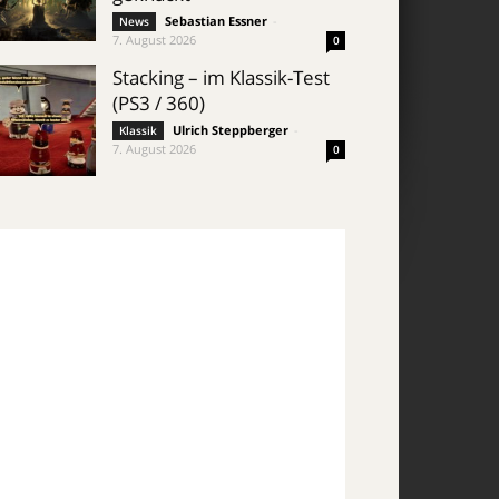
Sebastian Essner
-
News
7. August 2026
0
Stacking – im Klassik-Test
(PS3 / 360)
Ulrich Steppberger
-
Klassik
7. August 2026
0