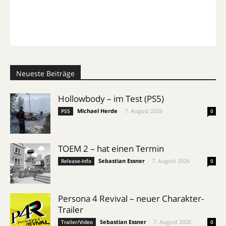
Neueste Beiträge
Hollowbody – im Test (PS5)
Michael Herde
-
7. August 2026
PS5
0
TOEM 2 – hat einen Termin
Sebastian Essner
-
7. August 2026
Release-Info
0
Persona 4 Revival – neuer Charakter-
Trailer
Sebastian Essner
-
7. August 2026
Trailer/Video
0