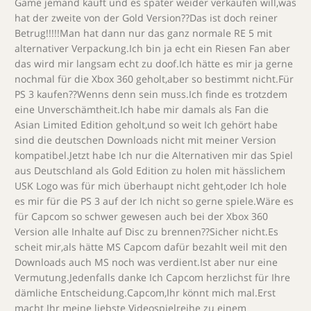
Game jemand kauft und es später weider verkaufen will,was
hat der zweite von der Gold Version??Das ist doch reiner
Betrug!!!!!Man hat dann nur das ganz normale RE 5 mit
alternativer Verpackung.Ich bin ja echt ein Riesen Fan aber
das wird mir langsam echt zu doof.Ich hätte es mir ja gerne
nochmal für die Xbox 360 geholt,aber so bestimmt nicht.Für
PS 3 kaufen??Wenns denn sein muss.Ich finde es trotzdem
eine Unverschämtheit.Ich habe mir damals als Fan die
Asian Limited Edition geholt,und so weit Ich gehört habe
sind die deutschen Downloads nicht mit meiner Version
kompatibel.Jetzt habe Ich nur die Alternativen mir das Spiel
aus Deutschland als Gold Edition zu holen mit hässlichem
USK Logo was für mich überhaupt nicht geht,oder Ich hole
es mir für die PS 3 auf der Ich nicht so gerne spiele.Wäre es
für Capcom so schwer gewesen auch bei der Xbox 360
Version alle Inhalte auf Disc zu brennen??Sicher nicht.Es
scheit mir,als hätte MS Capcom dafür bezahlt weil mit den
Downloads auch MS noch was verdient.Ist aber nur eine
Vermutung.Jedenfalls danke Ich Capcom herzlichst für Ihre
dämliche Entscheidung.Capcom,Ihr könnt mich mal.Erst
macht Ihr meine liebste Videospielreihe zu einem