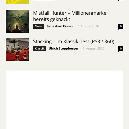
Mistfall Hunter – Millionenmarke
bereits geknackt
Sebastian Essner
-
7. August 2026
News
0
Stacking – im Klassik-Test (PS3 / 360)
Ulrich Steppberger
-
7. August 2026
Klassik
0