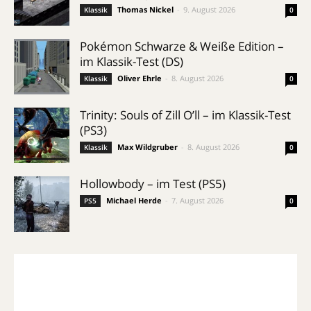
Thomas Nickel
-
9. August 2026
Klassik
0
Pokémon Schwarze & Weiße Edition –
im Klassik-Test (DS)
Oliver Ehrle
-
8. August 2026
Klassik
0
Trinity: Souls of Zill O’ll – im Klassik-Test
(PS3)
Max Wildgruber
-
8. August 2026
Klassik
0
Hollowbody – im Test (PS5)
Michael Herde
-
7. August 2026
PS5
0